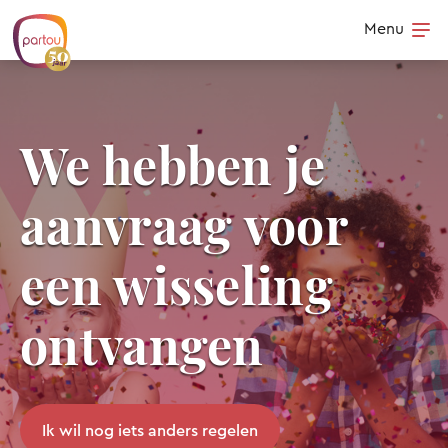
Skip to content
Menu
Op
We hebben je
aanvraag voor
een wisseling
ontvangen
Ik wil nog iets anders regelen