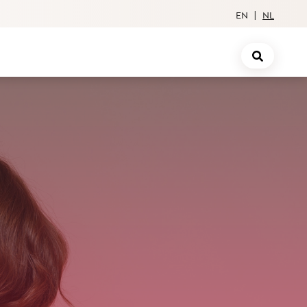
EN
|
NL