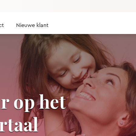
ct
Nieuwe klant
ur op het
rtaal