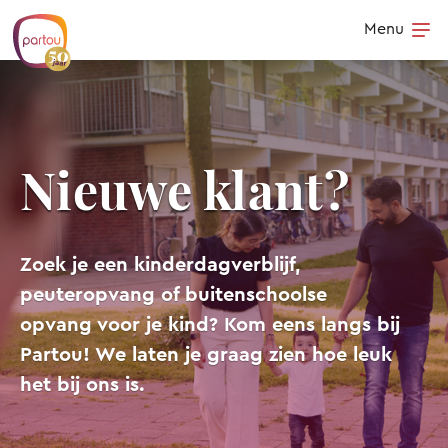
Skip to content
Menu
Op
Nieuwe klant?
Zoek je een kinderdagverblijf,
peuteropvang of buitenschoolse
opvang voor je kind? Kom eens langs bij
Partou! We laten je graag zien hoe leuk
het bij ons is.